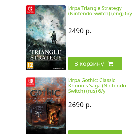
Игра Triangle Strategy
(Nintendo Switch) (eng) б/у
2490 р.
В корзину
Игра Gothic: Classic
Khorinis Saga (Nintendo
Switch) (rus) б/у
2690 р.