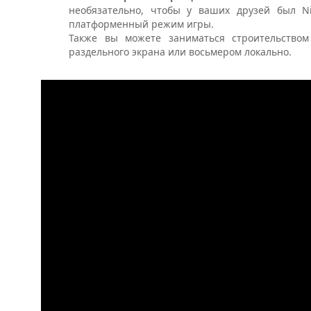
необязательно, чтобы у ваших друзей был
N
платформенный режим игры.
Также вы можете заниматься строительством
раздельного экрана или восьмером локально.