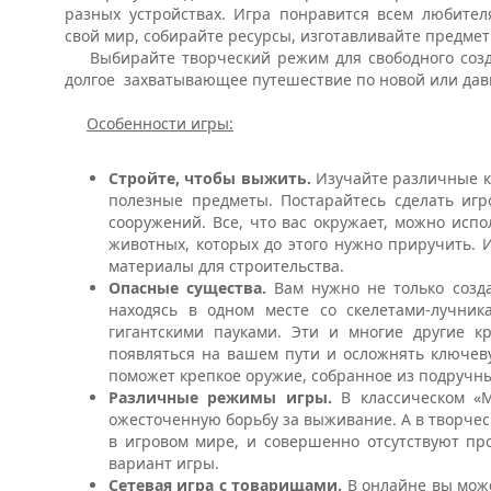
разных устройствах. Игра понравится всем любител
свой мир, собирайте ресурсы, изготавливайте предме
Выбирайте творческий режим для свободного созд
долгое захватывающее путешествие по новой или дав
Особенности игры:
Стройте, чтобы выжить.
Изучайте различные к
полезные предметы. Постарайтесь сделать иг
сооружений. Все, что вас окружает, можно испо
животных, которых до этого нужно приручить. И
материалы для строительства.
Опасные существа.
Вам нужно не только созд
находясь в одном месте со скелетами-лучни
гигантскими пауками. Эти и многие другие к
появляться на вашем пути и осложнять ключев
поможет крепкое оружие, собранное из подручн
Различные режимы игры.
В классическом «М
ожесточенную борьбу за выживание. А в творчес
в игровом мире, и совершенно отсутствуют пр
вариант игры.
Сетевая игра с товарищами.
В онлайне вы може