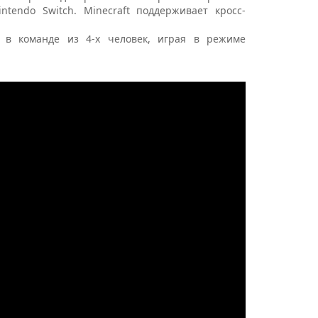
intendo
Switch
.
Minecraft
поддерживает кросс-
 в команде из 4-х человек, играя в режиме