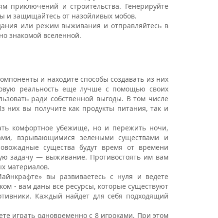
ям приключений и строительства. Генерируйте
ты и защищайтесь от назойливых мобов.
ания или режим выживания и отправляйтесь в
но знакомой вселенной.
омпоненты и находите способы создавать из них
ровую реальность еще лучше с помощью своих
льзовать ради собственной выгоды. В том числе
з них вы получите как продукты питания, так и
ать комфортное убежище, но и пережить ночи,
ками, взрывающимися зелеными существами и
ровожадные существа будут время от времени
ую задачу — выживание. Противостоять им вам
ых материалов.
айнкрафте» вы развиваетесь с нуля и ведете
ком - вам даны все ресурсы, которые существуют
отивники. Каждый найдет для себя подходящий
те играть одновременно с 8 игроками. При этом