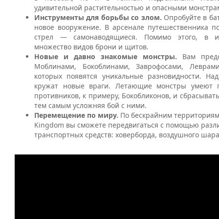
удивительной растительностью и опасными монстра
Инструменты для борьбы со злом.
Опробуйте в ба
новое вооружение. В арсенале путешественника п
стрел — самонаводящиеся. Помимо этого, в и
множество видов брони и щитов.
Новые и давно знакомые монстры.
Вам пред
Моблинами, Бокоблинами, Заврофосами, Леврам
которых появятся уникальные разновидности. На
кружат новые враги. Летающие монстры умеют п
противников, к примеру, Бокобликонов, и сбрасывать
тем самым усложняя бой с ними.
Перемещение по миру.
По бескрайним территория
Kingdom
вы сможете передвигаться с помощью разл
транспортных средств: ховерборда, воздушного шара