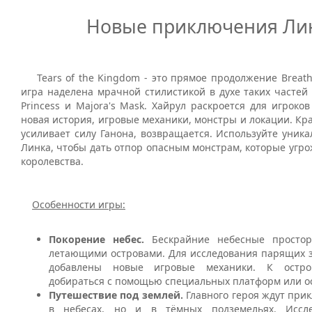
Новые приключения Ли
Tears
of
the
Kingdom
- это прямое продолжение
Breat
игра наделена мрачной стилистикой в духе таких частей с
Princess и Majora's Mask. Хайрул раскроется для игроков
новая история, игровые механики, монстры и локации. Кра
усиливает силу Ганона, возвращается. Используйте уник
Линка, чтобы дать отпор опасным монстрам, которые угр
королевства.
Особенности игры:
Покорение небес.
Бескрайние небесные просто
летающими островами. Для исследования парящих з
добавлены новые игровые механики. К остр
добираться с помощью специальных платформ или ос
Путешествие под землей.
Главного героя ждут при
в небесах, но и в тёмных подземельях. Иссл