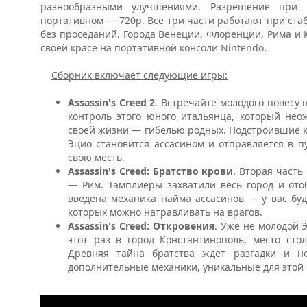
разнообразными улучшениями. Разрешение при 
портативном — 720p. Все три части работают при ста
без проседаний. Города Венеции, Флоренции, Рима и 
своей красе на портативной консоли Nintendo.
Сборник включает следующие игры:
Assassin's Creed 2
. Встречайте молодого повесу 
контроль этого юного итальянца, который нео
своей жизни — гибелью родных. Подстроившие к
Эцио становится ассасином и отправляется в п
свою месть.
Assassin's Creed: Братство крови
. Вторая часть
— Рим. Тамплиеры захватили весь город и отоб
введена механика найма ассасинов — у вас буд
которых можно натравливать на врагов.
Assassin's Creed: Откровения
. Уже не молодой 
этот раз в город Константинополь, место сто
Древняя тайна братства ждет разгадки и н
дополнительные механики, уникальные для этой ч