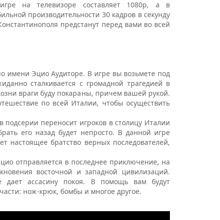
игре на телевизоре составляет 1080p, а в
бильной производительности 30 кадров в секунду
Константинополя предстанут перед вами во всей
по имени Эцио Аудиторе. В игре вы возьмете под
жиданно сталкивается с громадной трагедией в
озни враги буду покараны, причем вашей рукой.
утешествие по всей Италии, чтобы осуществить
 в подсерии переносит игроков в столицу Италии
рать его назад будет непросто. В данной игре
ет настоящее братство верных последователей,
Эцио отправляется в последнее приключение, на
лкновения восточной и западной цивилизаций.
е дает ассасину покоя. В помощь вам будут
асти: нож-крюк, бомбы и многое другое.