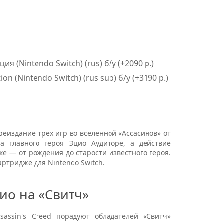
я (Nintendo Switch) (rus) б/у (+2090 р.)
on (Nintendo Switch) (rus sub) б/у (+3190 р.)
еиздание трех игр во вселенной «Ассасинов» от
а главного героя Эцио Аудиторе, а действие
е — от рождения до старости известного героя.
ртридже для Nintendo Switch.
ио на «Свитч»
ssin's Creed порадуют обладателей «Свитч»