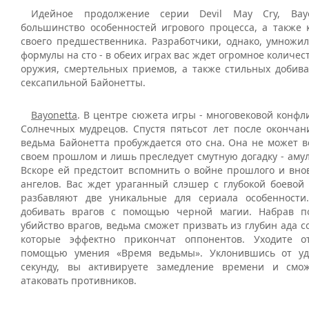
Идейное продолжение серии Devil May Cry, Bayo
большинство особенностей игрового процесса, а также 
своего предшественника. Разработчики, однако, умножи
формулы на сто - в обеих играх вас ждет огромное количес
оружия, смертельных приемов, а также стильных добив
сексапильной Байонетты.
Bayonetta
. В центре сюжета игры - многовековой конфл
Солнечных мудрецов. Спустя пятьсот лет после окончан
ведьма Байонетта пробуждается ото сна. Она не может в
своем прошлом и лишь преследует смутную догадку - амуле
Вскоре ей предстоит вспомнить о войне прошлого и внов
ангелов. Вас ждет ураганный слэшер с глубокой боевой 
разбавляют две уникальные для сериала особенности
добивать врагов с помощью черной магии. Набрав по
убийство врагов, ведьма сможет призвать из глубин ада 
которые эффектно прикончат оппонентов. Уходите о
помощью умения «Время ведьмы». Уклонившись от у
секунду, вы активируете замедление времени и смож
атаковать противников.