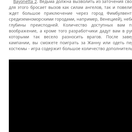
Bayonetta 2
. Ведьма должна вызволить из заточения св
для этого бросает вызов как силам ангелов, так и повел
ждет большое приключение через город Фимбулвент
средиземноморскими городами, например, Венецией), неб
глубины преисподней. Количество доступных вам 
воображение, а кроме того разработчики дадут вам в ру
которыми так весело разносить врагов. После зав
кампании, вы сможете поиграть за Жанну или одеть п
костюмы - игра содержит большое количество дополнитель