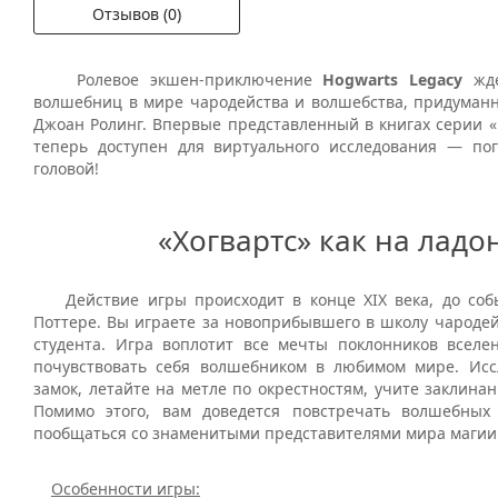
Отзывов (0)
Ролевое экшен-приключение
Hogwarts Legacy
жде
волшебниц в мире чародейства и волшебства, придуман
Джоан Ролинг. Впервые представленный в книгах серии «
теперь доступен для виртуального исследования — пог
головой!
«Хогвартс» как на ладо
Действие игры происходит в конце XIX века, до соб
Поттере. Вы играете за новоприбывшего в школу чародей
студента. Игра воплотит все мечты поклонников вселе
почувствовать себя волшебником в любимом мире. Исс
замок, летайте на метле по окрестностям, учите заклинан
Помимо этого, вам доведется повстречать волшебных
пообщаться со знаменитыми представителями мира магии
Особенности игры: