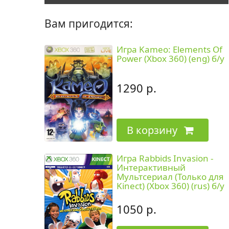
Вам пригодится:
Игра Kameo: Elements Of
Power (Xbox 360) (eng) б/у
1290 р.
В корзину
Игра Rabbids Invasion -
Интерактивный
Мультсериал (Только для
Kinect) (Xbox 360) (rus) б/у
1050 р.