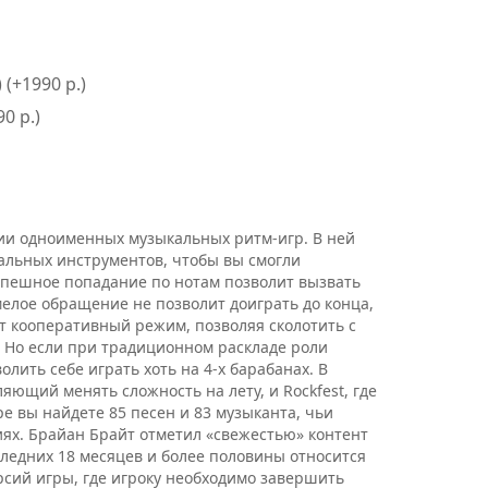
 (+1990 р.)
0 р.)
ии одноименных музыкальных ритм-игр. В ней
альных инструментов, чтобы вы смогли
Успешное попадание по нотам позволит вызвать
елое обращение не позволит доиграть до конца,
т кооперативный режим, позволяя сколотить с
 Но если при традиционном раскладе роли
лить себе играть хоть на 4-х барабанах. В
оляющий менять сложность на лету, и Rockfest, где
е вы найдете 85 песен и 83 музыканта, чьи
иях. Брайан Брайт отметил «свежестью» контент
ледних 18 месяцев и более половины относится
рсий игры, где игроку необходимо завершить