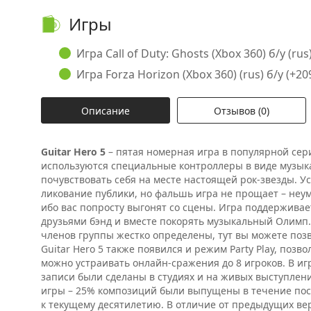
Игры
Игра Call of Duty: Ghosts (Xbox 360) б/у (rus)
Игра Forza Horizon (Xbox 360) (rus) б/у (+209
Описание
Отзывов (0)
Guitar Hero 5
– пятая номерная игра в популярной сер
используются специальные контроллеры в виде музык
почувствовать себя на месте настоящей рок-звезды. 
ликование публики, но фальшь игра не прощает – неум
ибо вас попросту выгонят со сцены. Игра поддерживае
друзьями бэнд и вместе покорять музыкальный Олимп.
членов группы жестко определены, тут вы можете позво
Guitar Hero 5 также появился и режим Party Play, позв
можно устраивать онлайн-сражения до 8 игроков. В игр
записи были сделаны в студиях и на живых выступлен
игры – 25% композиций были выпущены в течение пос
к текущему десятилетию. В отличие от предыдущих ве