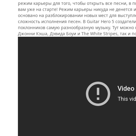
режим карьеры для того, чтобы открыть все песни, в п
вам уже на старте! Режим карьеры никуда не денется и б
основано на разблокировании новых мест для выступле
сложность исполнения песен. В Guitar Hero 5 создател
поклонников самую разнообразную музыку. Тут можно 
Джонни Кэша, Дэвида Боуи и The White Stripes, так и 