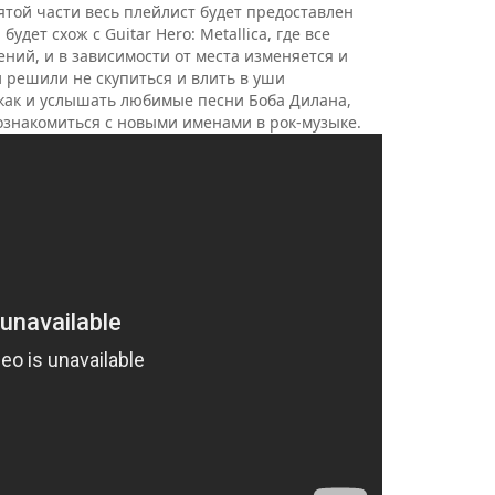
ятой части весь плейлист будет предоставлен
удет схож с Guitar Hero: Metallica, где все
ний, и в зависимости от места изменяется и
и решили не скупиться и влить в уши
как и услышать любимые песни Боба Дилана,
познакомиться с новыми именами в рок-музыке.