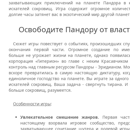
захватывающих приключений на планете Пандора в 
искателей сокровищ. Игра содержит огромное количес
долгие часы затянет вас в экзотический мир другой планет
Освободите Пандору от влас
Сюжет игры повествует о событиях, произошедших спус
окончания первой части. Огромное создание по име
больше не угрожает жизни на планете, однако появилась
корпорация «Гиперион» во главе с неким Красавчиком
контроль над главным ресурсом Пандоры - Эридианом. Мо
вскоре превратилась в самую настоящую диктатуру, ког
единоличное господство на планете. Вы играте за одного
искателей сокровищ. Ваша задача - свергнуть тирана. И
больше сокровищ, разумеется.
Особенности игры
:
Увлекательное смешение жанров.
Первая част
настоящему взорвала игровое сообщество, предс
захватывающее сочетание шутера и ролевой игры