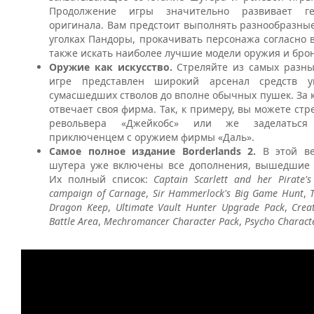
Продолжение игры значительно развивает г
оригинала. Вам предстоит выполнять разнообразны
уголках Пандоры, прокачивать персонажа согласно 
также искать наиболее лучшие модели оружия и бро
Оружие как искусство.
Стреляйте из самых разны
игре представлен широкий арсенал средств у
сумасшедших стволов до вполне обычных пушек. За
отвечает своя фирма. Так, к примеру, вы можете стр
револьвера «Джейкобс» или же заделаться 
приключенцем с оружием фирмы «Даль».
Самое полное издание Borderlands 2.
В этой в
шутера уже включены все дополнения, вышедшие 
Их полный список:
Captain Scarlett and her Pirate's
campaign of Carnage
,
Sir Hammerlock's Big Game Hunt
,
Dragon Keep
,
Ultimate Vault Hunter Upgrade Pack
,
Crea
Battle Area
,
Mechromancer Character Pack
,
Psycho Charact