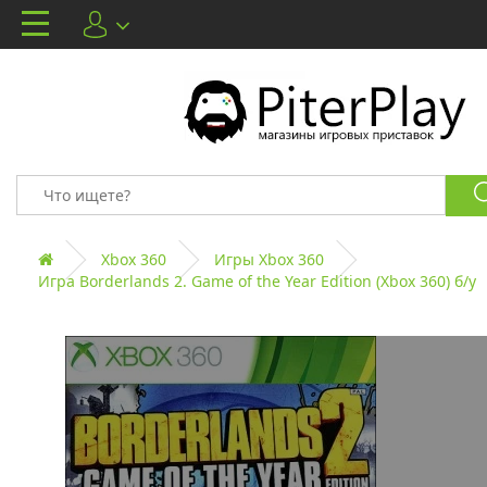
Xbox 360
Игры Xbox 360
Игра Borderlands 2. Game of the Year Edition (Xbox 360) б/у