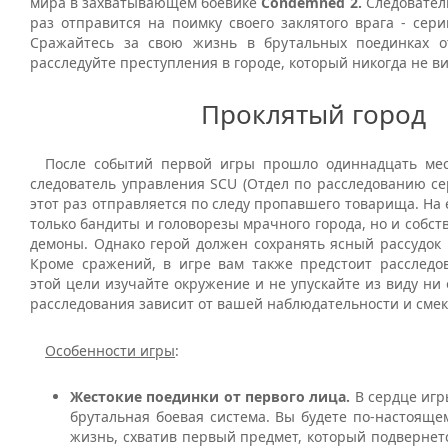
мира в захватывающем боевике
Condemned 2.
Следователь
раз отправится на поимку своего заклятого врага - сер
Сражайтесь за свою жизнь в брутальных поединках о
расследуйте преступления в городе, который никогда не ви
Проклятый город
После событий первой игры прошло одиннадцать мес
следователь управления SCU (Отдел по расследованию се
этот раз отправляется по следу пропавшего товарища. На е
только бандиты и головорезы мрачного города, но и собс
демоны. Однако герой должен сохранять ясный рассудок 
Кроме сражений, в игре вам также предстоит расследов
этой цели изучайте окружение и не упускайте из виду ни 
расследования зависит от вашей наблюдательности и смек
Особенности игры
:
Жестокие поединки от первого лица.
В сердце игр
брутальная боевая система. Вы будете по-настояще
жизнь, схватив первый предмет, который подвернетс