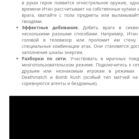
в руках героя появится огнестрельное оружие, од
времени Итан рассчитывает на собственные кулаки и
врага, хватайте с пола предметы или выламывайт
гвоздями.
Эффектные добивания.
Добить врага в сикве
несколькими разными способами. Например, Итан
головой в телевизор или проломит им стену.
специальные комбинации атак. Они становятся дос
заполнения шкалы энергии.
Разборки по сети
. Участвовать в мрачных пое
многопользовательском режиме. Подключитесь к се
друзьям или незнакомым игрокам в режимах D
Deathmatch и Bomb Rush (особый тип матчей на 
соревнуются агенты и бездомные).