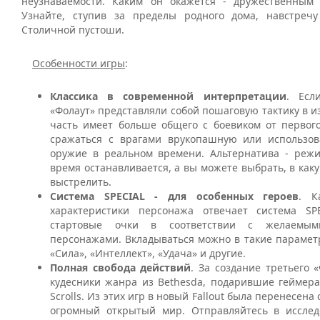
неузнаваемости. Каким он окажется - дружественным
Узнайте, ступив за пределы родного дома, навстреч
Столичной пустоши.
Особенности игры
:
Классика в современной интерпретации
. Есл
«Фолаут» представляли собой пошаговую тактику в и
часть имеет больше общего с боевиком от первог
сражаться с врагами врукопашную или использов
оружие в реальном времени. Альтернатива - режи
время останавливается, а вы можете выбрать, в каку
выстрелить.
Система SPECIAL - для особенных героев
. К
характеристики персонажа отвечает система SPE
стартовые очки в соответствии с желаемым
персонажами. Вкладываться можно в такие параметр
«Сила», «Интеллект», «Удача» и другие.
Полная свобода действий
. За создание третьего 
кудесники жанра из Bethesda, подарившие геймера
Scrolls. Из этих игр в новый Fallout была перенесена
огромный открытый мир. Отправляйтесь в исслед