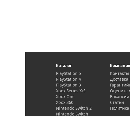
Каталог
Компани
PlayStation 5
Контакты
PlayStation 4
Доставка 
PlayStation 3
Гарантий
Xbox Series X/S
Оцените 
Xbox One
Вакансии
Xbox 360
Статьи
Nintendo Switch 2
Политика
Nintendo Switch
PlayStation Vita
Проекторы и