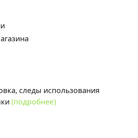
ии
магазина
овка, следы использования
пки
(подробнее)