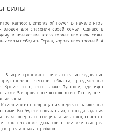
ы силы
игре Kameo: Elements of Power. В начале игры
к злодея для спасения своей семьи. Однако в
ачу и вследствие этого теряет все свои силы.
ных сил и победить Торна, короля всех троллей. А
я.
В игре органично сочетаются исследование
представлено четыре области, разделенных
 Кроме этого, есть также Пустоши, где идет
 также Зачарованное королевство. Последнее -
зные зоны.
 Камео может превращаться в десять различных
остями. Вы будете получать их, проходя задания
ят вам совершать специальные атаки, сочетать
ти, как плавание, дыхание огнем или выстрел
щью различных апгрейдов.