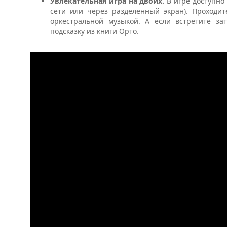
Увлекательная игра на двоих.
В игре доступно
сети или через разделенный экран). Проходит
оркестральной музыкой. А если встретите за
подсказку из книги Орто.