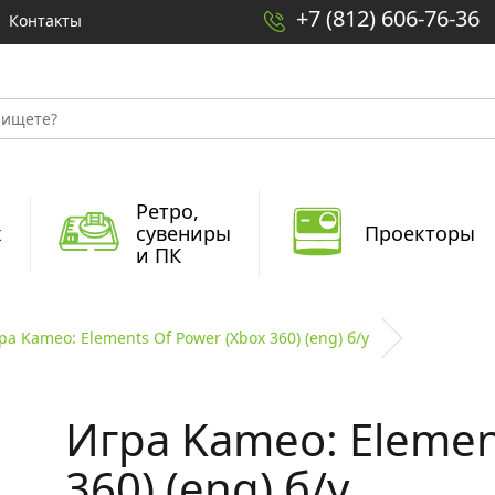
+7 (812) 606-76-36
Контакты
Ретро,
x
сувениры
Проекторы
и ПК
ра Kameo: Elements Of Power (Xbox 360) (eng) б/у
Игра Kameo: Elemen
360) (eng) б/у