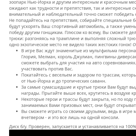
зоопарк Нью-Йорка и другим интересным и красочным мест
ожидают как трудности и препятствия, так и интересные с
внимательный и наблюдательный точно сможет победить с
Не попадайтесь на препятствия, собирайте специальные б
будут ускорять Ваш спортивный автомобиль, а также уме
победу другим гонщикам. Плюсом ко всему, Вы сможете де
трюки: разгоняясь на трамплине и выполняя сложный трюк
одно экзотическое место не видело таких жестоких гонок!
О
В игре Вас ждут знаменитые из мультфильма персона
Глория, Мелман, король Джулиан, пингвины-диверса
сможете выбрать для участия на авто соревнованиях.
участвовать против Вас.
Покатайтесь с весельем и задором по трассам, кото
от Нью-Йорка и до тропических саванн.
За самые сумасшедшие и крутые трюки Вам будут вы
награды. Прыгайте выше всех, крутитесь в воздухе кр
Некоторые герои и трассы будут закрыта, но по ходу 
занимаемых Вами призовых мест, они будут открыват
Вы сможете играть со своими друзьями, ведь в игре 
вчетвером - и это все лишь на одной консоли.
Диск б/у. Проверен, запускается и устанавливается на 100