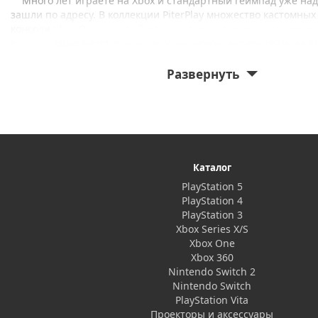
Много лет играете на Xbox и стандартный геймпад уже над
зашли по адресу. В коллекции PiterPlay множество кастомных
консоли Xbox One. Каждый из них отличается неповторимым 
разному ощущается при игре. У нас можно купить геймпад X
стилизованный под военный камуфляж, под игру Gears of Wa
приобрести и классический чёрный или белый беспроводной
Развернуть
Кроме того, мы предлагаем купить красочные наклейки для 
выделят ваш контроллер среди других.
Вы наверняка знаете про потрясающую систему Kinect, кот
комплекте с некоторыми моделями Xbox One. С этой пристав
беспокоиться о том, что вы залежались на диване, играя на 
Каталог
заставит вас прыгать, бегать и активно жестикулировать. С
инновационной системы с двойной камерой, приставка улав
PlayStation 5
играющего в неё человека и с высокой точностью передаёт и
PlayStation 4
благодаря чему вы буквально становитесь частью происходящ
PlayStation 3
PiterPlay можно купить Kinect по низким ценам и насладить
Xbox Series X/S
игровым опытом Xbox One. А если вы хотите сэкономить еще
Xbox One
можете купить Kinect б/у. Мы проверяем каждый использова
Xbox 360
приходящий в наш магазин, и гарантируем его качество. «Ки
Nintendo Switch 2
хуже нового и исправно выполняет все свои функции.
Nintendo Switch
PlayStation Vita
Помимо этого мы предлагаем купить кабели (HDMI, колокол
Проекторы и аксессуары