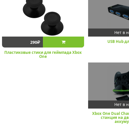
USB Hub дл
290
Пластиковые стики для геймпада Xbox
One
Xbox One Dual Cha
станция на дв
аккуму