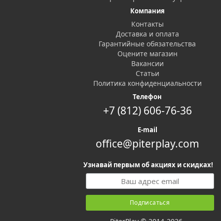
One, блок питания, наборы аккумуляторов и другие аксессуар
Компания
консоли.
Вы можете легко купить аксессуары для Xbox One он
Контакты
доставку по СПб. Звоните:
+7 (812)
606-7636
Доставка и оплата
Гарантийные обязательства
Оцените магазин
Вакансии
Статьи
Политика конфиденциальности
Телефон
+7 (812) 606-76-36
E-mail
office@piterplay.com
Узнавай первым об акциях и скидках!