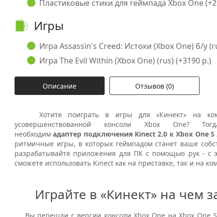
Пластиковые стики для геймпада Xbox One (+29
Игры
Игра Assassin's Creed: Истоки (Xbox One) б/у (ru
Игра The Evil Within (Xbox One) (rus) (+3190 р.)
Описание
Отзывов (0)
Хотите поиграть в игры для «Кинект» на ком
усовершенствованной консоли Xbox One? То
необходим
адаптер подключения Kinect 2.0 к Xbox One S 
ритмичные игры, в которых геймпадом станет ваше собст
разрабатывайте приложения для ПК с помощью рук - с 
сможете использовать Kinect как на приставке, так и на к
Играйте в «Кинект» на чем з
Вы перешли с версии консоли Xbox One на Xbox One S