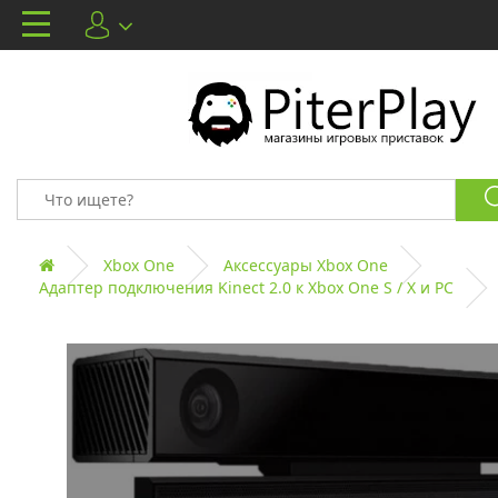
Xbox One
Аксессуары Xbox One
Адаптер подключения Kinect 2.0 к Xbox One S / X и PC