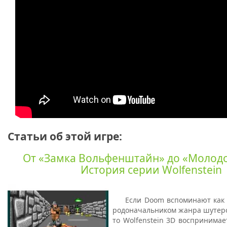
Статьи об этой игре:
От «Замка Вольфенштайн» до «Молодо
История серии Wolfenstein
Если Doom вспоминают как 
родоначальником жанра шутеро
то Wolfenstein 3D воспринимае