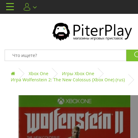
Xbox One
Игры Xbox One
Игра Wolfenstein 2: The New Colossus (Xbox One) (rus)