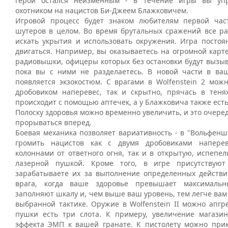
герой остался неизменным - в течение игры вы уп
охотником на нацистов Би-Джеем Блажковичем.
Игровой процесс будет знаком любителям первой час
шутеров в целом. Во время брутальных сражений все ра
искать укрытия и использовать окружения. Игра постоян
двигаться. Например, вы оказываетесь на огромной карте,
радиовышки, офицеры которых без остановки будут вызыв
пока вы с ними не разделаетесь. В новой части в в
появляется экзокостюм. С врагами в Wolfenstein 2 можн
дробовиком наперевес, так и скрытно, прячась в теня
происходит с помощью аптечек, а у Блажковича также есть
Полоску здоровья можно временно увеличить, и это очере
прорываться вперед.
Боевая механика позволяет вариативность - в "Вольфенш
громить нацистов как с двумя дробовиками наперев
колоннами от ответного огня, так и в открытую, испепе
лазерной пушкой. Кроме того, в игре присутствую
зарабатываете их за выполнение определенных действи
врага, когда ваше здоровье превышает максималь
заполняют шкалу и, чем выше ваш уровень, тем легче вам
выбранной тактике. Оружие в Wolfenstein II можно апгр
пушки есть три слота. К примеру, увеличение магази
эффекта ЭМП к вашей гранате. К пистолету можно прик