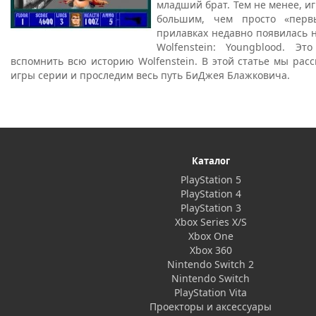
младший брат. Тем не менее, иг
большим, чем просто «пер
прилавках недавно появилась н
Wolfenstein: Youngblood. Э
вспомнить всю историю Wolfenstein. В этой статье мы ра
игры серии и проследим весь путь БиДжея Блажковича.
Каталог
PlayStation 5
PlayStation 4
PlayStation 3
Xbox Series X/S
Xbox One
Xbox 360
Nintendo Switch 2
Nintendo Switch
PlayStation Vita
Проекторы и аксессуары