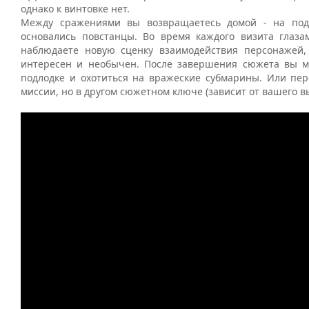
однако к винтовке нет.
Между сражениями вы возвращаетесь домой - на подв
основались повстанцы. Во время каждого визита глаз
наблюдаете новую сценку взаимодействия персонажей
интересен и необычен. После завершения сюжета вы м
подлодке и охотиться на вражеские субмарины. Или пе
миссии, но в другом сюжетном ключе (зависит от вашего вы