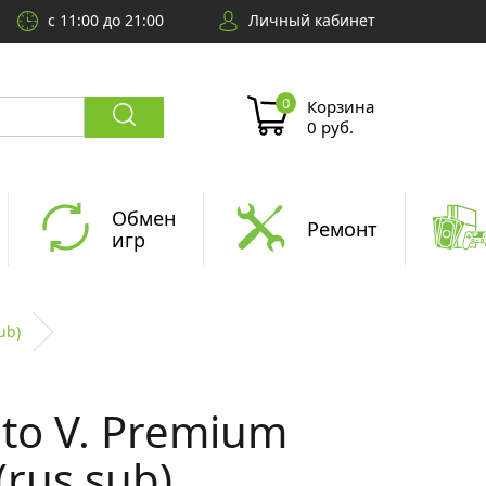
с 11:00 до 21:00
Личный кабинет
Корзина
0 руб.
Обмен
Ремонт
игр
ub)
to V. Premium
(rus sub)