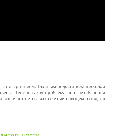
и с нетерпением. Главным недостатком прошлой
веста. Теперь такая проблема не стоит. В новой
 включает не только залитый солнцем город, но
одительности