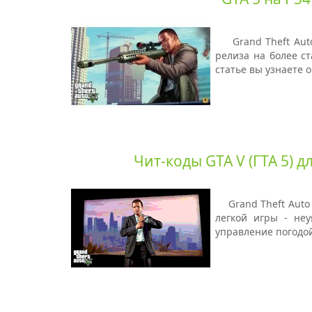
Grand Theft Aut
релиза на более ст
статье вы узнаете 
Чит-коды GTA V (ГТА 5) д
Grand Theft Auto
легкой игры - неу
управление погодо