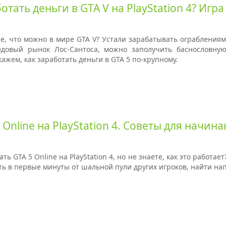
отать деньги в GTA V на PlayStation 4? Игр
е, что можно в мире GTA V? Устали зарабатывать ограблениями
довый рынок Лос-Сантоса, можно заполучить баснословную 
ажем, как заработать деньги в GTA 5 по-крупному.
 Online на PlayStation 4. Советы для начи
ть GTA 5 Online на PlayStation 4, но не знаете, как это работае
уть в первые минуты от шальной пули других игроков, найти н