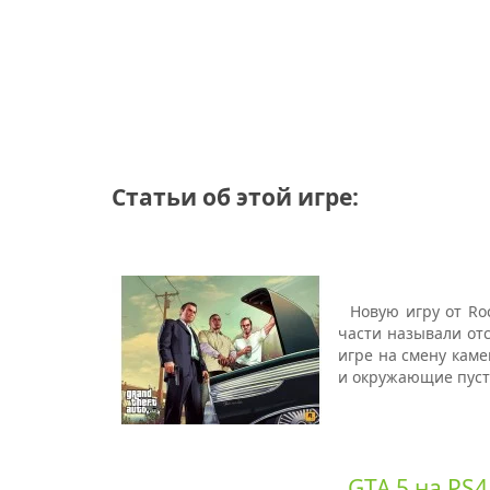
Статьи об этой игре:
Новую игру от Roc
части называли отс
игре на смену каме
и окружающие пусты
GTA 5 на PS