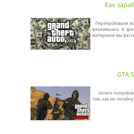
Как зараб
Перепробовали вс
вложившись в фон
материале мы расск
GTA 5
Хотите попробова
том,
как не погибн