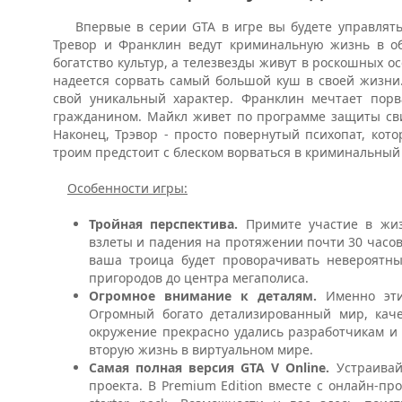
Впервые в серии GTA в игре вы будете управлять 
Тревор и Франклин ведут криминальную жизнь в об
богатство культур, а телезвезды живут в роскошных о
надеется сорвать самый большой куш в своей жизни
свой уникальный характер. Франклин мечтает пор
гражданином. Майкл живет по программе защиты сви
Наконец, Трэвор - просто повернутый психопат, кот
троим предстоит с блеском ворваться в криминальный 
Особенности игры:
Тройная перспектива.
Примите участие в жиз
взлеты и падения на протяжении почти 30 часо
ваша троица будет проворачивать невероятные
пригородов до центра мегаполиса.
Огромное внимание к деталям.
Именно этим
Огромный богато детализированный мир, кач
окружение прекрасно удались разработчикам и в
вторую жизнь в виртуальном мире.
Самая полная версия GTA V Online.
Устраивай
проекта. В Premium Edition вместе с онлайн-про