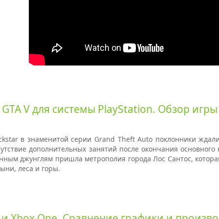
GTA V для системы PlayStation. Обзор игры
kstar в знаменитой серии Grand Theft Auto поклонники ждал
утствие дополнительных занятий после окончания основного к
нным джунглям пришла метрополия города Лос Сантос, которая
ни, леса и горы.
4 и Xbox One. Сравнение графики и произв