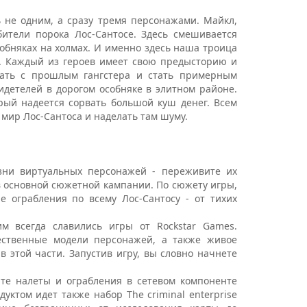
не одним, а сразу тремя персонажами. Майкл,
ители порока Лос-Сантосе. Здесь смешивается
собняках на холмах. И именно здесь наша троица
. Каждый из героев имеет свою предысторию и
вать с прошлым гангстера и стать примерным
детелей в дорогом особняке в элитном районе.
орый надеется сорвать большой куш денег. Всем
мир Лос-Сантоса и наделать там шуму.
ни виртуальных персонажей - переживите их
в основной сюжетной кампании. По сюжету игры,
 ограбления по всему Лос-Сантосу - от тихих
 всегда славились игры от Rockstar Games.
ественные модели персонажей, а также живое
 этой части. Запустив игру, вы словно начнете
те налеты и ограбления в сетевом компоненте
дуктом идет также набор The criminal enterprise