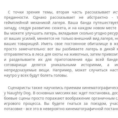
С точки зрения темы, вторая часть рассказывает и
преданности. Однако рассказывает не абстрактно - 
геймплейной механикой лагеря. Ваша банда путешествуе
западу, следуя развитию сюжета, и на каждом новом месте 
Вы можете улучшать лагерь, вкладывая сколько угодно ресур
от ваших усилий, меняется не только внешний вид лагеря, 
ваших товарищей. Иметь свое постоянное обиталище в ж
просто замечательно: вот вы разбиваете лагерь в дикой 
отправляетесь в леса для охоты на животных, затем привози
и разделываете их для приготовления еды всей банд
сотоварищи делятся уникальными историями, а ин
непредсказуемые вещи. Например, может случиться нас
наутро у всех будут болеть головы.
Сценаристы также научились приемам кинематографическ
у Naughty Dog. В основных миссиях вас ждет постановка, дос
боевые сцены просто поражают воображение органичным с
игрового процесса. Вы будете гнаться за поездом, уча
потасовке - все это в невероятно кинематографичной постан