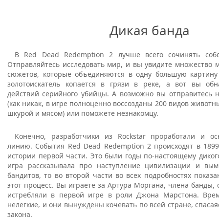
Дикая банда
В Red Dead Redemption 2 лучше всего сочинять собс
Отправляйтесь исследовать мир, и вы увидите множество 
сюжетов, которые объединяются в одну большую картину
золотоискатель копается в грязи в реке, а вот вы об
действий серийного убийцы. А возможно вы отправитесь н
(как никак, в игре полноценно воссозданы 200 видов животны
шкурой и мясом) или поможете незнакомцу.
Конечно, разработчики из Rockstar проработали и о
линию. События Red Dead Redemption 2 происходят в 1899 
истории первой части. Это были годы по-настоящему диког
игра рассказывала про наступление цивилизации и вым
бандитов, то во второй части во всех подробностях показа
этот процесс. Вы играете за Артура Моргана, члена банды, 
истребляли в первой игре в роли Джона Марстона. Вре
нелегкие, и они вынуждены кочевать по всей стране, спасая
закона.