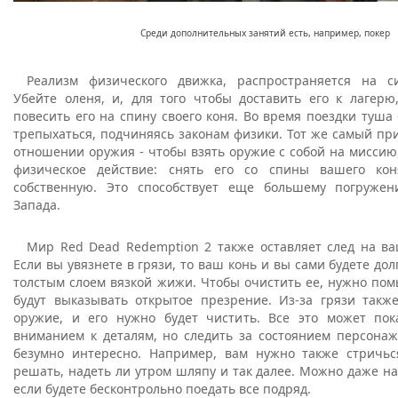
Среди дополнительных занятий есть, например, покер
Реализм физического движка, распространяется на с
Убейте оленя, и, для того чтобы доставить его к лагерю
повесить его на спину своего коня. Во время поездки туша
трепыхаться, подчиняясь законам физики. Тот же самый пр
отношении оружия - чтобы взять оружие с собой на мисси
физическое действие: снять его со спины вашего ко
собственную. Это способствует еще большему погруже
Запада.
Мир Red Dead Redemption 2 также оставляет след на ва
Если вы увязнете в грязи, то ваш конь и вы сами будете до
толстым слоем вязкой жижи. Чтобы очистить ее, нужно пом
будут выказывать открытое презрение. Из-за грязи такж
оружие, и его нужно будет чистить. Все это может по
вниманием к деталям, но следить за состоянием персонаж
безумно интересно. Например, вам нужно также стричьс
решать, надеть ли утром шляпу и так далее. Можно даже н
если будете бесконтрольно поедать все подряд.