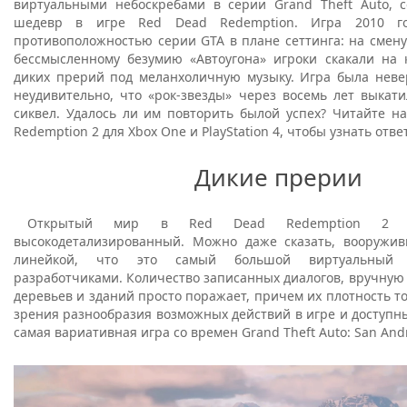
виртуальными небоскребами в серии Grand Theft Auto, 
шедевр в игре Red Dead Redemption. Игра 2010 г
противоположностью серии GTA в плане сеттинга: на смен
бессмысленному безумию «Автоугона» игроки скакали на 
диких прерий под меланхоличную музыку. Игра была неве
неудивительно, что «рок-звезды» через восемь лет выкат
сиквел. Удалось ли им повторить былой успех? Читайте н
Redemption 2 для Xbox One и PlayStation 4, чтобы узнать отве
Дикие прерии
Открытый мир в Red Dead Redemption 2 
высокодетализированный. Можно даже сказать, вооружи
линейкой, что это самый большой виртуальный 
разработчиками. Количество записанных диалогов, вручную
деревьев и зданий просто поражает, причем их плотность то
зрения разнообразия возможных действий в игре и доступн
самая вариативная игра со времен Grand Theft Auto: San An