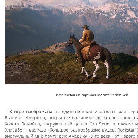
Игра постоянно поражает красотой пейзажей
В игре изображена не единственная местность или город
Вышины Аморино, покрытые большим слоем снега, крыши
болота Лемойна, загруженный центр Сэн-Дени, а также пы
Элизабет - вас ждет большое разнообразие видов. Rockstar
виртуальный мир почти всю Америку 19-го века - от Новог