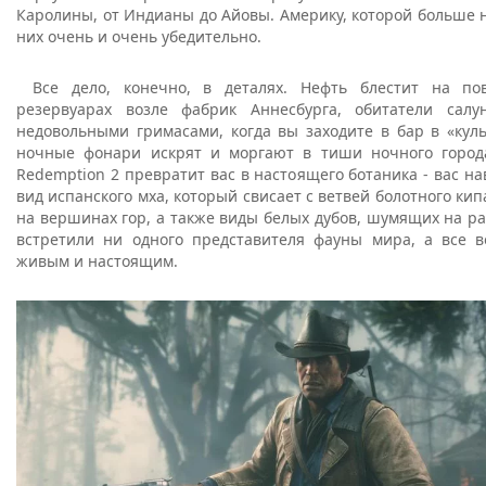
Каролины, от Индианы до Айовы. Америку, которой больше н
них очень и очень убедительно.
Все дело, конечно, в деталях. Нефть блестит на по
резервуарах возле фабрик Аннесбурга, обитатели салу
недовольными гримасами, когда вы заходите в бар в «кул
ночные фонари искрят и моргают в тиши ночного город
Redemption 2 превратит вас в настоящего ботаника - вас н
вид испанского мха, который свисает с ветвей болотного кип
на вершинах гор, а также виды белых дубов, шумящих на р
встретили ни одного представителя фауны мира, а все в
живым и настоящим.