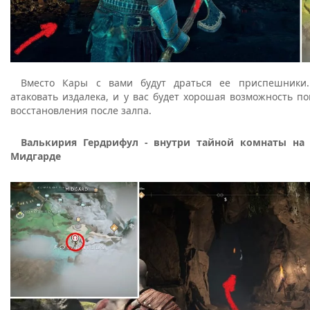
Вместо Кары с вами будут драться ее приспешники.
атаковать издалека, и у вас будет хорошая возможность п
восстановления после залпа.
Валькирия Гердрифул - внутри тайной комнаты на
Мидгарде