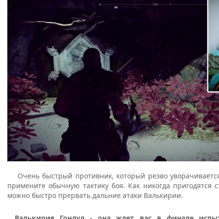
Очень быстрый противник, который резво уворачивается 
примените обычную тактику боя. Как никогда пригодятся 
можно быстро прервать дальние атаки Валькирии.
Валькирия Гондул - она ждет вас в финале испы