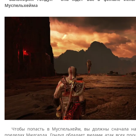
Муспельхейма
Чтобы попасть в Муспельхейм, вы должны сначала н
пределах Мидгарда. Гондул обладает видами атак всех пр