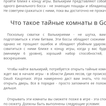
пройти ближе к концу игры. Валькирии представляют собой
одного финального босса - не знающих пощады и обладающ
Не советуем сражаться с ними, пока вы достаточно не прокач
Что такое тайные комнаты в Go
Поскольку схватки с Валькириями - не шутка, ва
подготовиться к этим битвам. Эти боссы обладают схожими
однако не прощают ошибок и обладают убойным ударом
схватиться с ними ближе к концу игры, когда у вас буд
(минимум 6 уровня), хороший набор способностей,
воскрешения.
Чтобы найти валькирий, потребуется открыть тайные ком
ждет вас в начале игры - в области Диких лесов, где происх
Daudi Kaupmaor. Игра намеренно даст вам знать, что п
открыть дверь. Все в порядке - просто запомните ее поло
дальше.
Открывать эти комнаты вы сможете позже в игре - эта спо
по сюжету. Должны быть выполнены следующие условия: