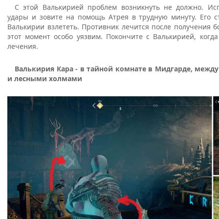
С этой Валькирией проблем возникнуть не должно. Ис
удары и зовите на помощь Атрея в трудную минуту. Его с
Валькирии взлететь. Противник лечится после получения б
этот момент особо уязвим. Покончите с Валькирией, когд
лечения.
Валькирия Кара - в тайной комнате в Мидгарде, межд
и лесными холмами