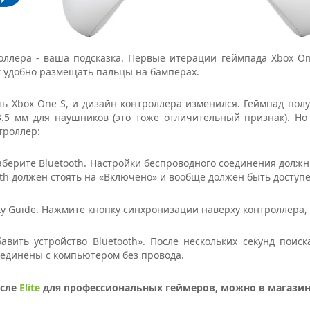
ллера - ваша подсказка. Первые итерации геймпада Xbox One
к удобно размещать пальцы на бамперах.
оль Xbox One S, и дизайн контроллера изменился. Геймпад полу
.5 мм для наушников (это тоже отличительный признак). Но 
троллер:
аберите Bluetooth. Настройки беспроводного соединения должн
oth должен стоять на «Включено» и вообще должен быть доступе
ку Guide. Нажмите кнопку синхронизации наверху контроллера, 
авить устройство Bluetooth». После нескольких секунд поис
соединены с компьютером без провода.
исле
Elite
для профессиональных геймеров, можно в магазине 