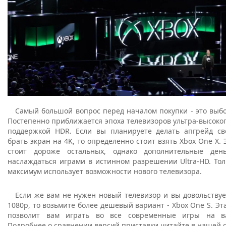
Самый большой вопрос перед началом покупки - это выбо
Постепенно приближается эпоха телевизоров ультра-высоко
поддержкой HDR. Если вы планируете делать апгрейд св
брать экран на 4K, то определенно стоит взять Xbox One X. 
стоит дороже остальных, однако дополнительные ден
наслаждаться играми в истинном разрешении Ultra-HD. Тол
максимум использует возможности нового телевизора.
Если же вам не нужен новый телевизор и вы довольству
1080p, то возьмите более дешевый вариант - Xbox One S. Эт
позволит вам играть во все современные игры на в
Подробнее о сравнении версий приставки читайте в нашей с